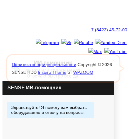
+7 (8422) 45-72-00
×
ИИ-помощник
Политика конфиденциальности
Copyright © 2026
Закажи или спроси меня!!!
SENSE HDD
Inspiro Theme
от
WPZOOM
Отвечаю быстро всегда.