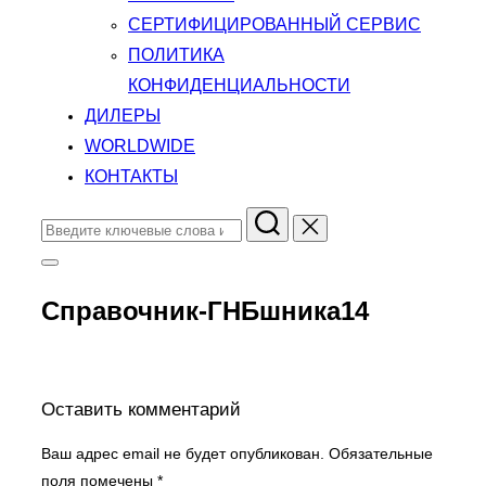
СЕРТИФИЦИРОВАННЫЙ СЕРВИС
ПОЛИТИКА
КОНФИДЕНЦИАЛЬНОСТИ
ДИЛЕРЫ
WORLDWIDE
КОНТАКТЫ
Поиск
по:
Переключить
боковую
панель
Справочник-ГНБшника14
и
навигацию
Оставить комментарий
Ваш адрес email не будет опубликован.
Обязательные
поля помечены
*