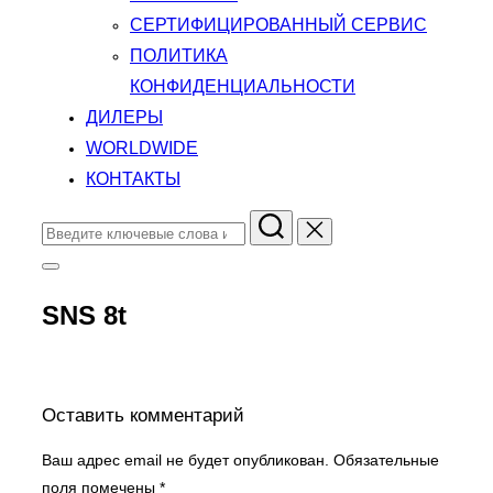
СЕРТИФИЦИРОВАННЫЙ СЕРВИС
ПОЛИТИКА
КОНФИДЕНЦИАЛЬНОСТИ
ДИЛЕРЫ
WORLDWIDE
КОНТАКТЫ
Поиск
по:
Переключить
боковую
панель
SNS 8t
и
навигацию
Оставить комментарий
Ваш адрес email не будет опубликован.
Обязательные
поля помечены
*