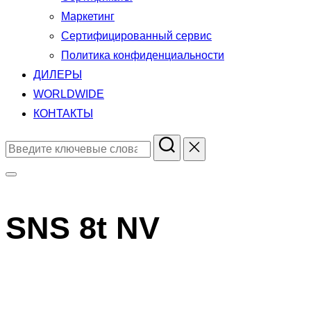
Маркетинг
Сертифицированный сервис
Политика конфиденциальности
ДИЛЕРЫ
WORLDWIDE
КОНТАКТЫ
Поиск
по:
Переключить
боковую
SNS 8t NV
панель
и
навигацию