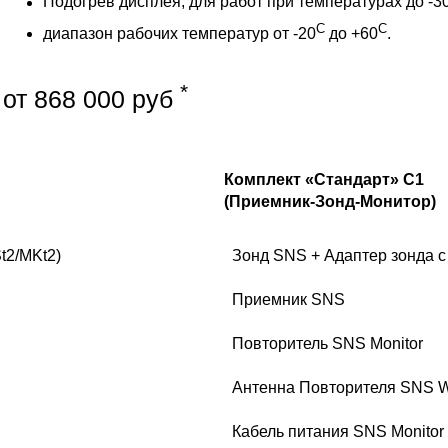
Подогрев дисплея, для работ при температурах до -3
C
C
диапазон рабочих температур от -20
до +60
.
*
от 868 000 руб
К
омплект «Стандарт» С1
(Приемник-Зонд-Монитор)
t2/MKt2)
Зонд SNS + Адаптер зонда с
Приемник SNS
Повторитель SNS Monitor
Антенна Повторителя SNS 
Кабель питания SNS Monitor 