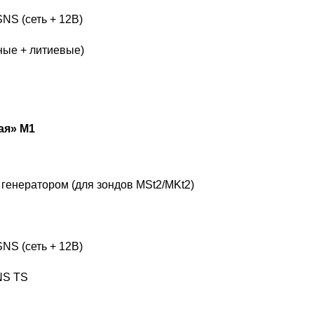
NS (сеть + 12В)
ные + литиевые)
ая» М1
 генератором (для зондов MSt2/MKt2)
NS (сеть + 12В)
NS TS