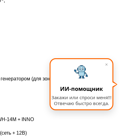
0
;
×
 генератором (для зондов MSt2/MKt2)
ИИ-помощник
Закажи или спроси меня!!!
Отвечаю быстро всегда.
WH-14М + INNO
(сеть + 12В)