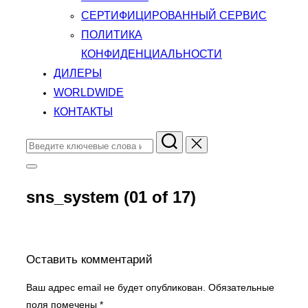
СЕРТИФИЦИРОВАННЫЙ СЕРВИС
ПОЛИТИКА
КОНФИДЕНЦИАЛЬНОСТИ
ДИЛЕРЫ
WORLDWIDE
КОНТАКТЫ
Поиск
по:
Переключить
боковую
панель
sns_system (01 of 17)
и
навигацию
Оставить комментарий
Ваш адрес email не будет опубликован.
Обязательные
поля помечены
*